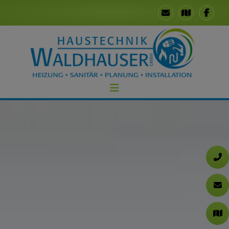
chließen
chließen
nd schließen
eßen
schließen
ließen
nd schließen
chließen