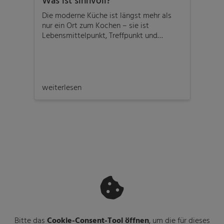
Die moderne Küche ist längst mehr als
Vita
nur ein Ort zum Kochen – sie ist
Küch
Lebensmittelpunkt, Treffpunkt und
Verb
zunehmend auch Hightech-Zone. Kein
Ener
Wunder also, dass auch die
und 
Küchenarmatur ein echtes Multitalent
warm
geworden ist. Neben dem klassischen
Anpa
Warm- und Kaltwasser bieten viele
Fähi
weiterlesen
weit
Modelle heute Zusatzfunktionen wie
spei
kochend heißes Wasser, sprudelndes
Wasser oder integrierte Filtersysteme.
Bitte das
Cookie-Consent-Tool öffnen
, um die für dieses