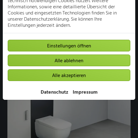
VORTEILE UNSERER RENOVIERUNGSPLATTE:
technisch notwendigen Cookies nutzen. Weitere
Informationen, sowie eine detaillierte Übersicht der
Cookies und eingesetzten Technologien finden Sie in
unserer Datenschutzerklärung. Sie können Ihre
Einstellungen jederzeit ändern.
Ideal für die schnelle Sanierung/Nachrüstung
Ohne Unterputzarbeiten
Einstellungen öffnen
Stromanschluss einfach installiert
Es entsteht kaum Schmutz bei der Installation
Alle ablehnen
Wir bieten Ihnen die passende Lösung!
Alle akzeptieren
Datenschutz
Impressum