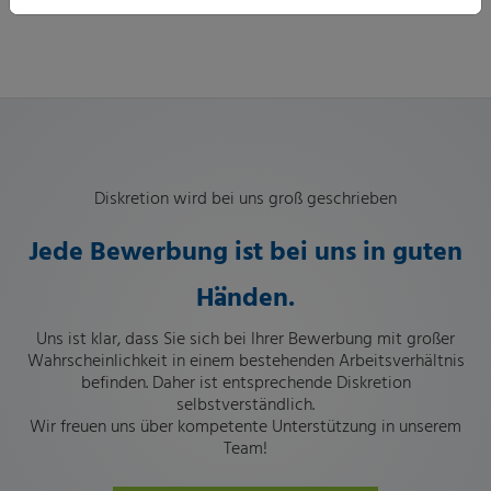
Diskretion wird bei uns groß geschrieben
Jede Bewerbung ist bei uns in guten
Händen.
Uns ist klar, dass Sie
sich bei Ihrer Bewerbung mit großer
Wahrscheinlichkeit in einem bestehenden Arbeitsverhältnis
befinden. Daher ist entsprechende Diskretion
selbstverständlich.
Wir freuen uns über kompetente Unterstützung in unserem
Team!