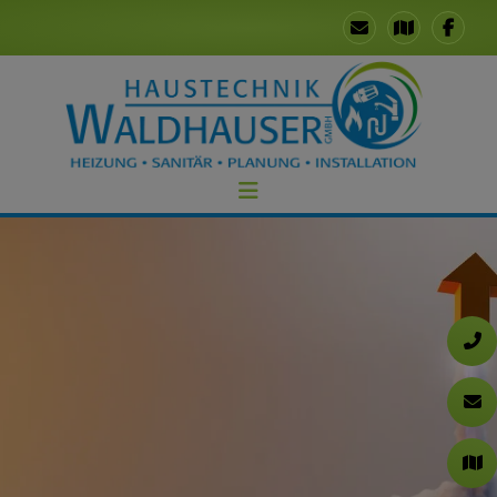
chließen
chließen
nd schließen
eßen
schließen
ließen
nd schließen
chließen