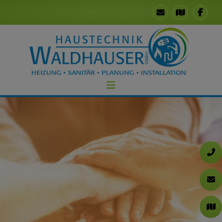
chließen
chließen
nd schließen
eßen
schließen
ließen
nd schließen
chließen