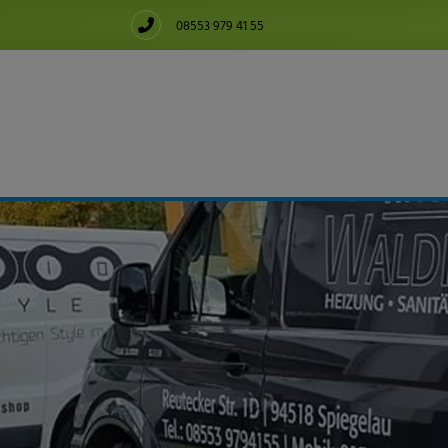
08553 979 41 55
chließen
chließen
nd schließen
eßen
schließen
ließen
nd schließen
chließen