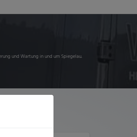
ierung und Wartung in und um Spiegelau.
er GmbH