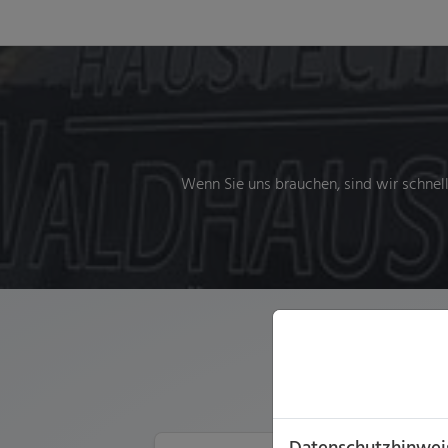
Wenn Sie uns brauchen, sind wir schnel
Gute G
Datenschutzhinwei