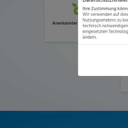
Ihre Zustimmung können
Wir verwenden auf dies
Nutzungserlebnis zu bi
Anerkannter Fachbetrieb
technisch notwendigen 
eingesetzten Technologi
ändern.